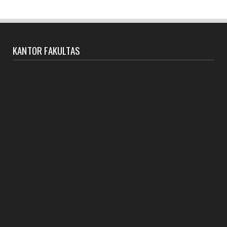
pengembangan...
August 14, 2024
UNCATEGORIZED
Yudisium IV Fakshi IAIN Parepare: 50 Lulusan Siap
KANTOR FAKULTAS
Mengabdi
August 02, 2024
UNCATEGORIZED
TATA PAMONG dan TATA KELOLA FAKSHI
July 31, 2024
UNCATEGORIZED
DOKUMEN SPMI FAKSHI
July 31, 2024