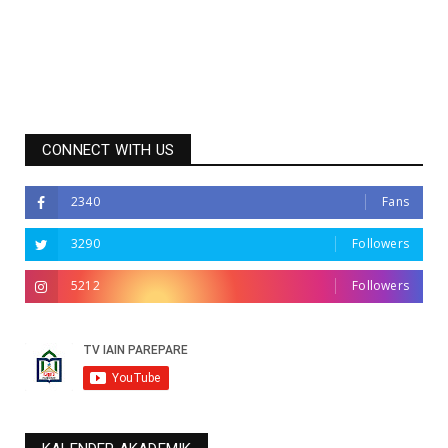
CONNECT WITH US
2340
Fans
3290
Followers
5212
Followers