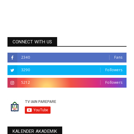
CONNECT WITH US
2340
Fans
3290
Followers
5212
Followers
KALENDER AKADEMIK