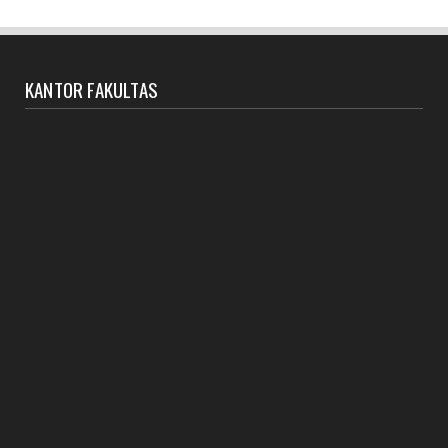
August 14, 2024
UNCATEGORIZED
Yudisium IV Fakshi IAIN Parepare: 50 Lulusan Siap
KANTOR FAKULTAS
Mengabdi
August 02, 2024
UNCATEGORIZED
TATA PAMONG dan TATA KELOLA FAKSHI
July 31, 2024
UNCATEGORIZED
DOKUMEN SPMI FAKSHI
July 31, 2024