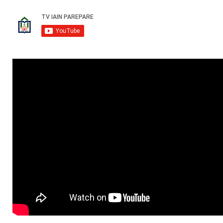
Bedah Buku Karya Dosen Fakshi IAIN Parepare Kupas
Tuntas Sis...
October 04, 2024
UNCATEGORIZED
Enam Dosen Fakshi Jalani Pendampingan
Percepatan Menuju Guru...
August 25, 2024
UNCATEGORIZED
Dekan Fakshi dan Ketua Prodi HPI Hadiri Bimtek
Strategi Jitu...
August 23, 2024
UNCATEGORIZED
Persiapan AL Akreditasi, Fakshi Gelar Singkronisasi
Data dan...
August 23, 2024
ARTIKEL
Dosen Fakshi IAIN Parepare Berpartisipasi dalam
pengembangan...